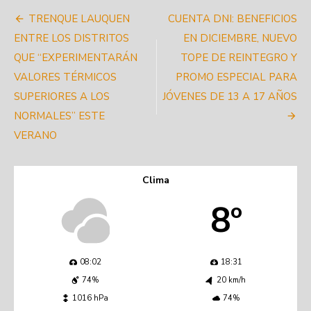
Navegación
TRENQUE LAUQUEN
CUENTA DNI: BENEFICIOS
de
ENTRE LOS DISTRITOS
EN DICIEMBRE, NUEVO
QUE “EXPERIMENTARÁN
TOPE DE REINTEGRO Y
entradas
VALORES TÉRMICOS
PROMO ESPECIAL PARA
SUPERIORES A LOS
JÓVENES DE 13 A 17 AÑOS
NORMALES” ESTE
VERANO
Clima
8º
08:02
18:31
74%
20 km/h
1016 hPa
74%