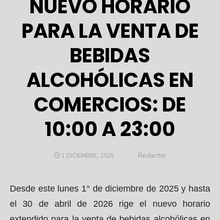
NUEVO HORARIO
PARA LA VENTA DE
BEBIDAS
ALCOHÓLICAS EN
COMERCIOS: DE
10:00 A 23:00
Author
Redactor
POSTED
1 DICIEMBRE, 2025
ON
Desde este lunes 1° de diciembre de 2025 y hasta
el 30 de abril de 2026 rige el nuevo horario
extendido para la venta de bebidas alcohólicas en