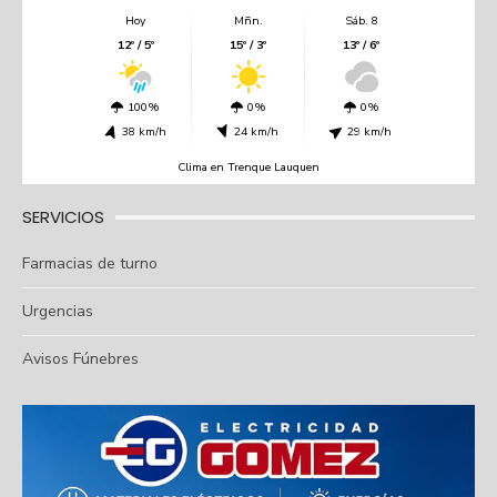
Hoy
Mñn.
Sáb. 8
12º / 5º
15º / 3º
13º / 6º
100%
0%
0%
38 km/h
24 km/h
29 km/h
Clima en Trenque Lauquen
SERVICIOS
Farmacias de turno
Urgencias
Avisos Fúnebres