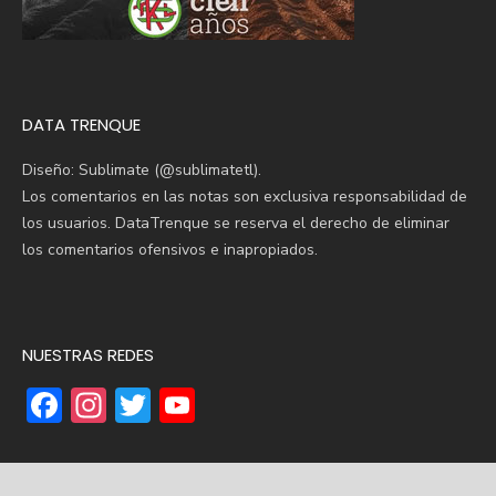
DATA TRENQUE
Diseño: Sublimate (@sublimatetl).
Los comentarios en las notas son exclusiva responsabilidad de
los usuarios. DataTrenque se reserva el derecho de eliminar
los comentarios ofensivos e inapropiados.
NUESTRAS REDES
F
In
T
Y
ac
st
w
o
e
a
it
u