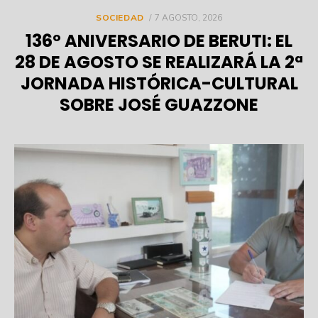
POSTED
SOCIEDAD
7 AGOSTO, 2026
ON
136º ANIVERSARIO DE BERUTI: EL
28 DE AGOSTO SE REALIZARÁ LA 2ª
JORNADA HISTÓRICA-CULTURAL
SOBRE JOSÉ GUAZZONE