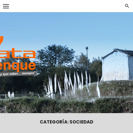
Skip
to
content
DataTrenqu
CATEGORÍA:
SOCIEDAD