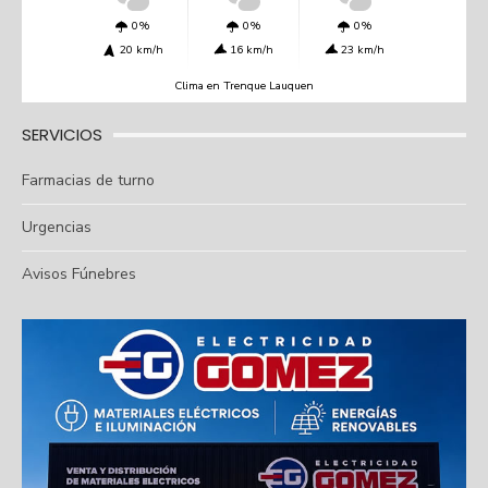
0%
0%
0%
20 km/h
16 km/h
23 km/h
Clima en Trenque Lauquen
SERVICIOS
Farmacias de turno
Urgencias
Avisos Fúnebres