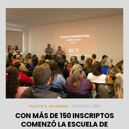
POSTED
POLÍTICA
,
SOCIEDAD
5 AGOSTO, 2026
ON
CON MÁS DE 150 INSCRIPTOS
COMENZÓ LA ESCUELA DE