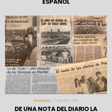
ESPAÑOL
POSTED
SOCIEDAD
7 AGOSTO, 2026
ON
DE UNA NOTA DEL DIARIO LA