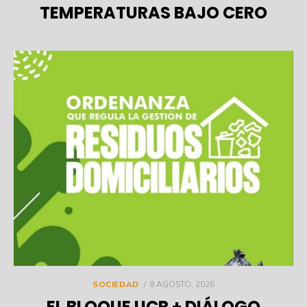
TEMPERATURAS BAJO CERO
POSTED
SOCIEDAD
8 AGOSTO, 2026
ON
EL BLOQUE UCR + DIÁLOGO