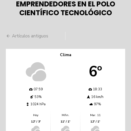
EMPRENDEDORES EN EL POLO
CIENTÍFICO TECNOLÓGICO
Navegación
Artículos antiguos
de
entradas
Clima
6º
07:59
18:33
53%
16 km/h
1024 hPa
97%
Hoy
Mñn.
Mar. 11
12º / 3º
11º / 1º
12º / 1º