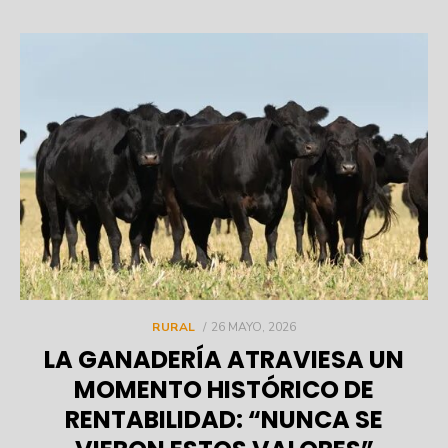
POSTED
RURAL
26 MAYO, 2026
ON
LA GANADERÍA ATRAVIESA UN
MOMENTO HISTÓRICO DE
RENTABILIDAD: “NUNCA SE