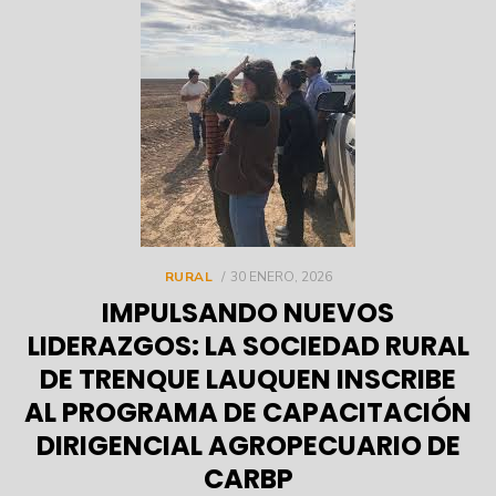
POSTED
RURAL
30 ENERO, 2026
ON
IMPULSANDO NUEVOS
LIDERAZGOS: LA SOCIEDAD RURAL
DE TRENQUE LAUQUEN INSCRIBE
AL PROGRAMA DE CAPACITACIÓN
DIRIGENCIAL AGROPECUARIO DE
CARBP