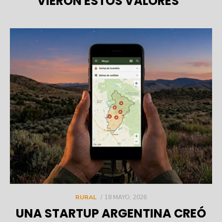
VIERON ESTOS VALORES”
POSTED
RURAL
18 MAYO, 2026
ON
UNA STARTUP ARGENTINA CREÓ