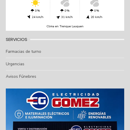
0%
0%
0%
24 km/h
31 km/h
20 km/h
Clima en Trenque Lauquen
SERVICIOS
Farmacias de turno
Urgencias
Avisos Fúnebres