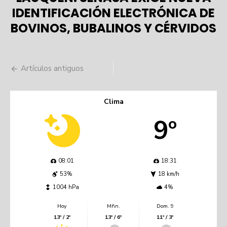
IDENTIFICACIÓN ELECTRÓNICA DE
BOVINOS, BUBALINOS Y CÉRVIDOS
Navegación
Artículos antiguos
de
entradas
Clima
9º
08:01
18:31
53%
18 km/h
1004 hPa
4%
Hoy
Mñn.
Dom. 9
13º / 2º
13º / 6º
11º / 3º