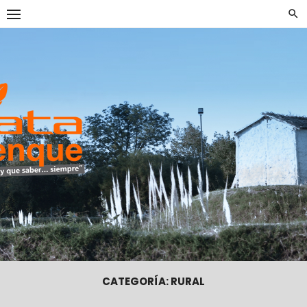
Skip
to
content
DataTrenqu
CATEGORÍA:
RURAL