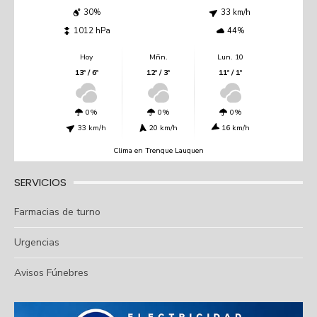
30%
33 km/h
1012 hPa
44%
Hoy
Mñn.
Lun. 10
13º / 6º
12º / 3º
11º / 1º
0%
0%
0%
33 km/h
20 km/h
16 km/h
Clima en Trenque Lauquen
SERVICIOS
Farmacias de turno
Urgencias
Avisos Fúnebres