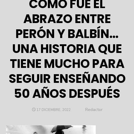
CÓMO FUE EL
ABRAZO ENTRE
PERÓN Y BALBÍN…
UNA HISTORIA QUE
TIENE MUCHO PARA
SEGUIR ENSEÑANDO
50 AÑOS DESPUÉS
Author
Redactor
POSTED
17 DICIEMBRE, 2022
ON