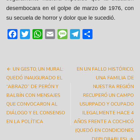
desembocara en el golpe de marzo de 1976, con
su secuela de horror y dolor que le sucedió.
Facebook
Twitter
WhatsApp
Email
Message
Telegram
Share
Navegación
UN GESTO, UN MURAL:
EN UN FALLO HISTÓRICO,
de
QUEDÓ INAUGURADO EL
UNA FAMILIA DE
“ABRAZO” DE PERÓN Y
NUESTRA REGIÓN
entradas
BALBÍN CON MENSAJES
RECUPERÓ UN CAMPO
QUE CONVOCARON AL
USURPADO Y OCUPADO
DIÁLOGO Y EL CONSENSO
ILEGALMENTE HACE 4
EN LA POLÍTICA
AÑOS FRENTE A COCHICÓ
(QUEDÓ EN CONDICIONES
DEPLORABLES)