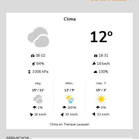
Clima
12º
08:02
18:31
84%
16 km/h
1006 hPa
100%
Hoy
Mñn.
Vier. 7
15º / 11º
12º / 5º
15º / 3º
1%
100%
0%
18 km/h
39 km/h
22 km/h
Clima en Trenque Lauquen
SERVICIOS