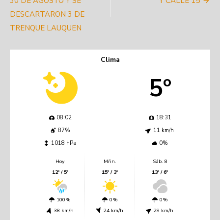
30 DE AGOSTO Y SE
Y CALLE 15
DESCARTARON 3 DE
TRENQUE LAUQUEN
Clima
5º
08:02
18:31
87%
11 km/h
1018 hPa
0%
Hoy
Mñn.
Sáb. 8
12º / 5º
15º / 3º
13º / 6º
100%
0%
0%
38 km/h
24 km/h
29 km/h