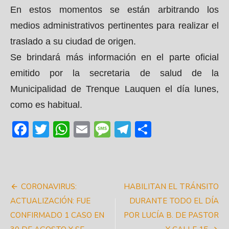
En estos momentos se están arbitrando los
medios administrativos pertinentes para realizar el
traslado a su ciudad de origen.
Se brindará más información en el parte oficial
emitido por la secretaria de salud de la
Municipalidad de Trenque Lauquen el día lunes,
como es habitual.
Facebook
Twitter
WhatsApp
Email
Message
Telegram
Share
Navegación
CORONAVIRUS:
HABILITAN EL TRÁNSITO
de
ACTUALIZACIÓN: FUE
DURANTE TODO EL DÍA
CONFIRMADO 1 CASO EN
POR LUCÍA B. DE PASTOR
entradas