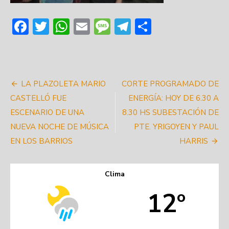
Facebook
Twitter
WhatsApp
Email
Message
Telegram
Share
Navegación
LA PLAZOLETA MARIO
CORTE PROGRAMADO DE
de
CASTELLÓ FUE
ENERGÍA: HOY DE 6.30 A
ESCENARIO DE UNA
8.30 HS SUBESTACIÓN DE
entradas
NUEVA NOCHE DE MÚSICA
PTE. YRIGOYEN Y PAUL
EN LOS BARRIOS
HARRIS
Clima
12º