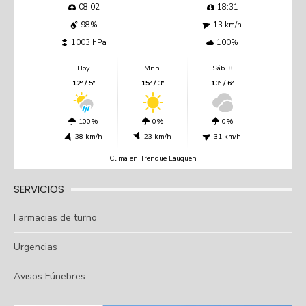
08:02
18:31
98%
13 km/h
1003 hPa
100%
Hoy
Mñn.
Sáb. 8
12º / 5º
15º / 3º
13º / 6º
100%
0%
0%
38 km/h
23 km/h
31 km/h
Clima en Trenque Lauquen
SERVICIOS
Farmacias de turno
Urgencias
Avisos Fúnebres