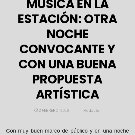
MÚSICA EN LA
ESTACIÓN: OTRA
NOCHE
CONVOCANTE Y
CON UNA BUENA
PROPUESTA
ARTÍSTICA
Author
Redactor
POSTED
2 FEBRERO, 2026
ON
Con muy buen marco de público y en una noche