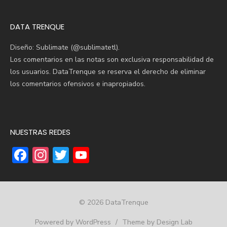
DATA TRENQUE
Diseño: Sublimate (@sublimatetl).
Los comentarios en las notas son exclusiva responsabilidad de
los usuarios. DataTrenque se reserva el derecho de eliminar
los comentarios ofensivos e inapropiados.
NUESTRAS REDES
F
In
T
Y
ac
st
w
o
e
a
it
u
b
gr
te
T
© 2026 DataTrenque
o
a
r
u
Powered by WordPress
/
Theme by Design Lab