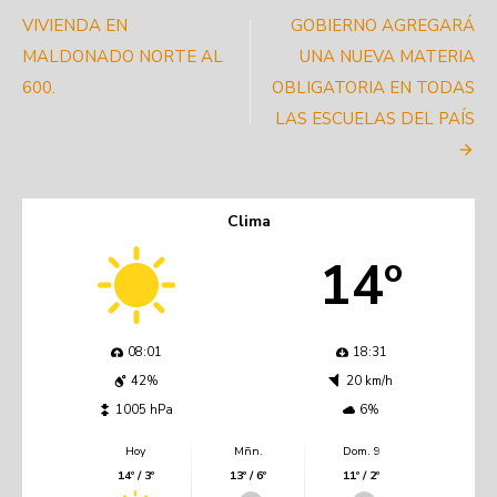
de
VIVIENDA EN
GOBIERNO AGREGARÁ
MALDONADO NORTE AL
UNA NUEVA MATERIA
entradas
600.
OBLIGATORIA EN TODAS
LAS ESCUELAS DEL PAÍS
Clima
14º
08:01
18:31
42%
20 km/h
1005 hPa
6%
Hoy
Mñn.
Dom. 9
14º / 3º
13º / 6º
11º / 2º