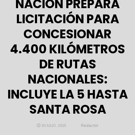
NACIÓN PREPARA
LICITACIÓN PARA
CONCESIONAR
4.400 KILÓMETROS
DE RUTAS
NACIONALES:
INCLUYE LA 5 HASTA
SANTA ROSA
Author
Redactor
POSTED
30 JULIO, 2025
ON