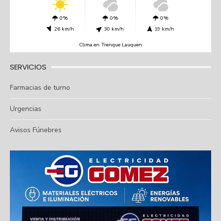
0%
0%
0%
26 km/h
30 km/h
19 km/h
Clima en Trenque Lauquen
SERVICIOS
Farmacias de turno
Urgencias
Avisos Fúnebres