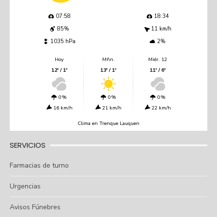
07:58
18:34
85%
11 km/h
1035 hPa
2%
Hoy
Mñn.
Miér. 12
12º / 1º
13º / 1º
11º / 6º
0%
0%
0%
16 km/h
21 km/h
22 km/h
Clima en Trenque Lauquen
SERVICIOS
Farmacias de turno
Urgencias
Avisos Fúnebres