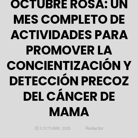
OCTUBRE ROSA: UN
MES COMPLETO DE
ACTIVIDADES PARA
PROMOVER LA
CONCIENTIZACIÓN Y
DETECCIÓN PRECOZ
DEL CÁNCER DE
MAMA
Author
Redactor
POSTED
3 OCTUBRE, 2025
ON