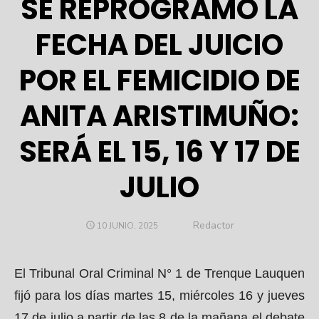
SE REPROGRAMÓ LA
FECHA DEL JUICIO
POR EL FEMICIDIO DE
ANITA ARISTIMUÑO:
SERÁ EL 15, 16 Y 17 DE
JULIO
Author
Redactor
POSTED
10 JUNIO, 2025
ON
El Tribunal Oral Criminal N° 1 de Trenque Lauquen
fijó para los días martes 15, miércoles 16 y jueves
17 de julio a partir de las 8 de la mañana el debate