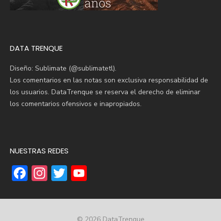
DATA TRENQUE
Diseño: Sublimate (@sublimatetl).
Los comentarios en las notas son exclusiva responsabilidad de
los usuarios. DataTrenque se reserva el derecho de eliminar
los comentarios ofensivos e inapropiados.
NUESTRAS REDES
F
In
T
Y
ac
st
w
o
e
a
it
u
b
gr
te
T
© 2026 DataTrenque