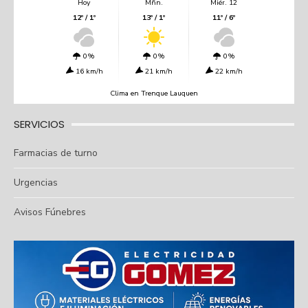
Hoy
Mñn.
Miér. 12
12º / 1º
13º / 1º
11º / 6º
0%
0%
0%
16 km/h
21 km/h
22 km/h
Clima en Trenque Lauquen
SERVICIOS
Farmacias de turno
Urgencias
Avisos Fúnebres