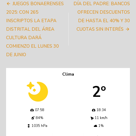
Navegación
JUEGOS BONAERENSES
DÍA DEL PADRE: BANCOS
de
2025: CON 265
OFRECEN DESCUENTOS
INSCRIPTOS LA ETAPA
DE HASTA EL 40% Y 30
entradas
DISTRITAL DEL ÁREA
CUOTAS SIN INTERÉS
CULTURA DARÁ
COMIENZO EL LUNES 30
DE JUNIO
Clima
2º
07:58
18:34
84%
11 km/h
1035 hPa
1%