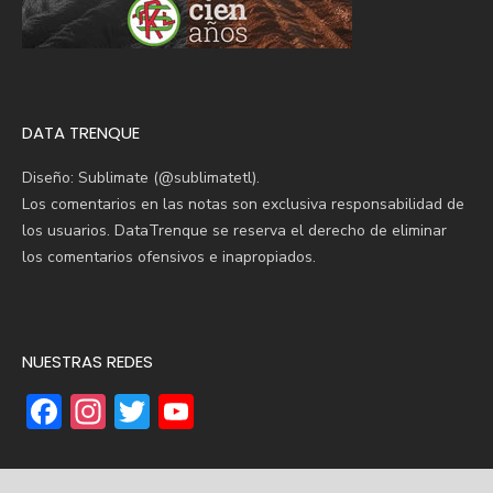
DATA TRENQUE
Diseño: Sublimate (@sublimatetl).
Los comentarios en las notas son exclusiva responsabilidad de
los usuarios. DataTrenque se reserva el derecho de eliminar
los comentarios ofensivos e inapropiados.
NUESTRAS REDES
F
In
T
Y
ac
st
w
o
e
a
it
u