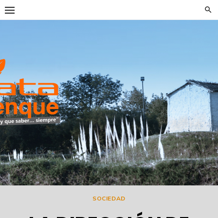
Skip
to
content
DataTrenqu
SOCIEDAD