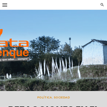
Skip
to
content
DataTrenqu
POLÍTICA
,
SOCIEDAD