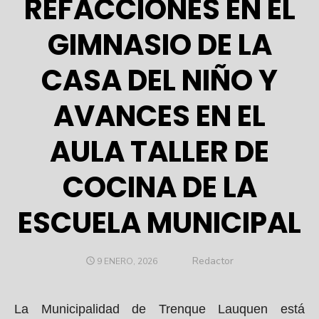
REFACCIONES EN EL
GIMNASIO DE LA
CASA DEL NIÑO Y
AVANCES EN EL
AULA TALLER DE
COCINA DE LA
ESCUELA MUNICIPAL
Author
Redactor
POSTED
9 ENERO, 2026
ON
La Municipalidad de Trenque Lauquen está