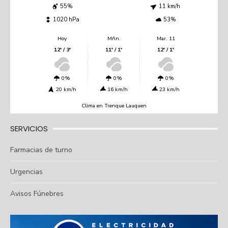
55%
11 km/h
1020 hPa
53%
Hoy
Mñn.
Mar. 11
12º / 3º
11º / 1º
12º / 1º
0%
0%
0%
20 km/h
16 km/h
23 km/h
Clima en Trenque Lauquen
SERVICIOS
Farmacias de turno
Urgencias
Avisos Fúnebres