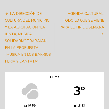
Navegación
LA DIRECCIÓN DE
AGENDA CULTURAL:
de
CULTURA DEL MUNICIPIO
TODO LO QUE SE VIENE
Y LA AGRUPACIÓN “LA
PARA EL FIN DE SEMANA
entradas
JUNTA, MÚSICA
SOLIDARIA” TRABAJAN
EN LA PROPUESTA
“MÚSICA EN LOS BARRIOS:
FERIA Y CANTATA”
Clima
3º
07:59
18:33